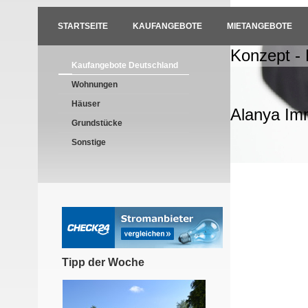
STARTSEITE
KAUFANGEBOTE
MIETANGEBOTE
Konzept -
Kaufangebote Deutschland
Wohnungen
Häuser
Alanya Im
Grundstücke
Sonstige
Tipp der Woche