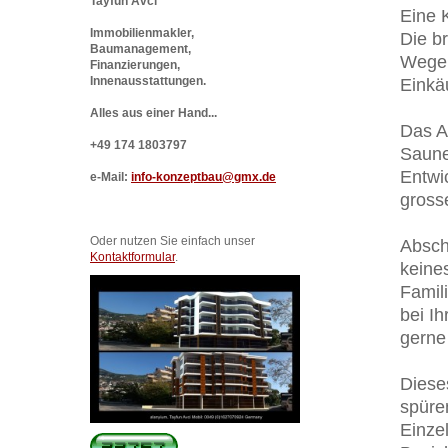
Tayfun Avci
Eine 
Immobilienmakler,
Die br
Baumanagement,
Wege 
Finanzierungen,
Innenausstattungen.
Einkä
Alles aus einer Hand...
Das An
+49 174 1803797
Saune
Entwi
e-Mail:
info-konzeptbau@gmx.de
gross
Oder nutzen Sie einfach unser
Absch
Kontaktformular
.
keines
Famil
bei I
gerne
Diese
spüre
Einze