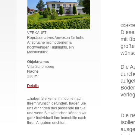
Objektb
Diese
VERKAUFT!
Repräsentatives Anwesen für hohe
mit ü
Ansprüche mit modernen &
große
hochwertigen Highlights, ein
Meisterstück.
wünsc
Objektname:
Die A
Villa Schömberg
Fläche
durch
238 m²
aufge
Details
Böden
verleg
...haben Sie keine Immobilie nach
Ihrem Wunsch gefunden, fragen Sie
uns wir finden das passende für Sie
und wenn Sie wünschen können wir
Die n
ganz individuell Ihre Immobilie nach
Isoli
Ihren Angaben erichten.
ausges