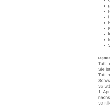
K
k
Lagebes
Tuttl
Sie i
Tuttl
Schwa
36 St
1. Apr
nächs
30 Kil