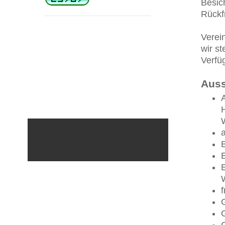
Besic
Rückf
Verei
wir s
Verfü
Auss
f