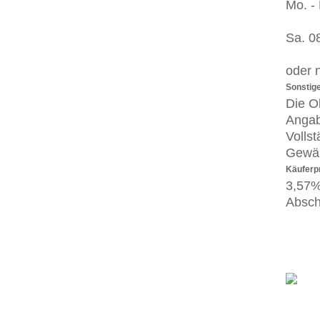
Mo. - 
Sa. 0
oder 
Sonstig
Die O
Angab
Volls
Gewäh
Käuferp
3,57%
Absch