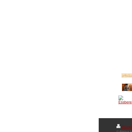
Druckv
© Alanya I