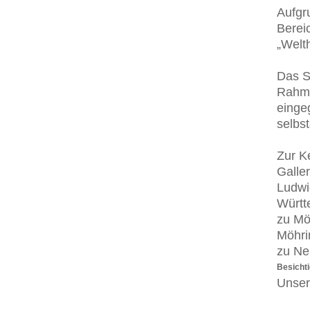
Aufgr
Bereic
„Welt
Das S
Rahme
einge
selbs
Zur Ke
Galler
Ludwi
Württ
zu Mö
Möhri
zu Ne
Besicht
Unser