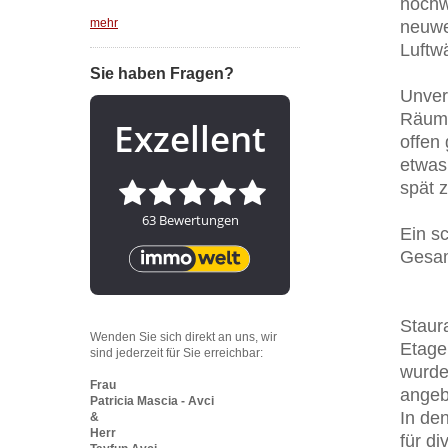
hochw
mehr
neuwe
Luftwä
Sie haben Fragen?
Unver
Räume
offen
etwas
spät 
Ein s
Gesam
Staura
Wenden Sie sich direkt an uns, wir
Etage
sind jederzeit für Sie erreichbar:
wurde
Frau
angeb
Patricia Mascia - Avci
In de
&
Herr
für di